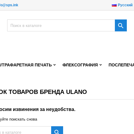
fo@sps.ink
Русский
обавить в избранное
modalTitle))
reate wishlist
ойти

Create new list
confirmMessage))
 need to be logged in to save products in your wishlist.
shlist name
((cancelText))
Отмена
((modalDeleteText)
Войт
/ТРАФАРЕТНАЯ ПЕЧАТЬ
ФЛЕКСОГРАФИЯ
ПОСЛЕПЕЧ
Отмена
Create wishlis
ОК ТОВАРОВ БРЕНДА ULANO
осим извинения за неудобства.
уйте поискать снова
