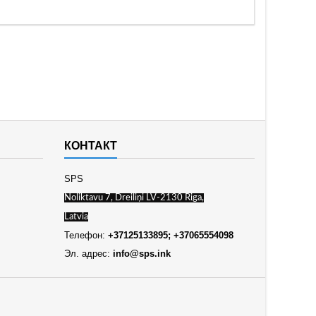
КОНТАКТ
SPS
Noliktavu 7, Dreiliņi LV-2130 Riga,
Latvia
Телефон:
+37125133895; +37065554098
Эл. адрес:
info@sps.ink