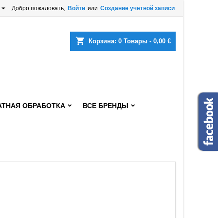

Добро пожаловать,
Войти
или
Создание учетной записи
×
×
×
×
shopping_cart
Корзина:
0
Товары - 0,00 €
)
и
АТНАЯ ОБРАБОТКА
ВСЕ БРЕНДЫ
t