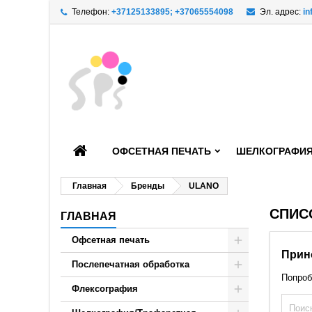
Телефон:
+37125133895; +37065554098
Эл. адрес:
in
Д
((
C
В
add_circle_outline
((
You
Wi
ОФСЕТНАЯ ПЕЧАТЬ
ШЕЛКОГРАФИЯ
Главная
Бренды
ULANO
СПИС
ГЛАВНАЯ
Офсетная печать
Прин
Послепечатная обработка
Попроб
Флексография