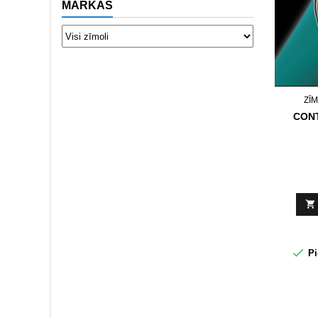
MARKAS
ZĪ
CONT


Pi