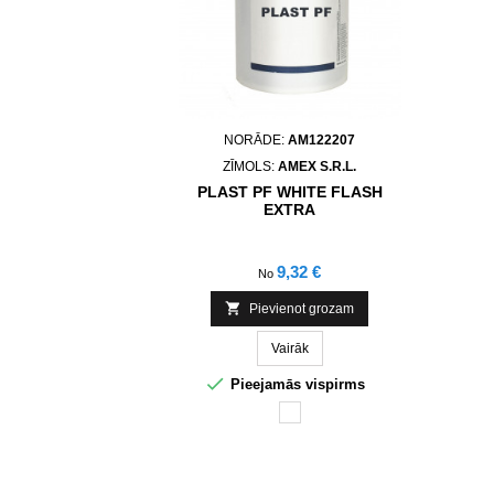
NORĀDE:
AM122207
ZĪMOLS:
AMEX S.R.L.
PLAST PF WHITE FLASH
EXTRA
Cena
9,32 €
No

Pievienot grozam
Vairāk

Pieejamās vispirms
Balta