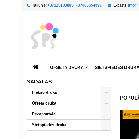
Tālrunis:
+37125133895; +37065554098
E-pasts:
info@
P
((
C
I
add_circle_outline
((
You
Wi
OFSETA DRUKA
SIETSPIEDES DRUK
SADAĻAS
Flekso druka
POPUL
Ofseta druka
Pēcapstrāde
Sietspiedes druka