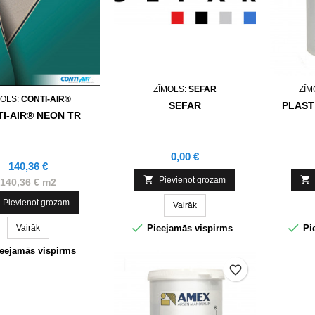
ZĪMOLS:
SEFAR
ZĪM
MOLS:
CONTI-AIR®
SEFAR
PLAST
I-AIR® NEON TR
Cena
0,00 €
Cena
140,36 €


Pievienot grozam
140,36 € m2
Pievienot grozam
Vairāk


Pieejamās vispirms
Pi
Vairāk
eejamās vispirms
favorite_border