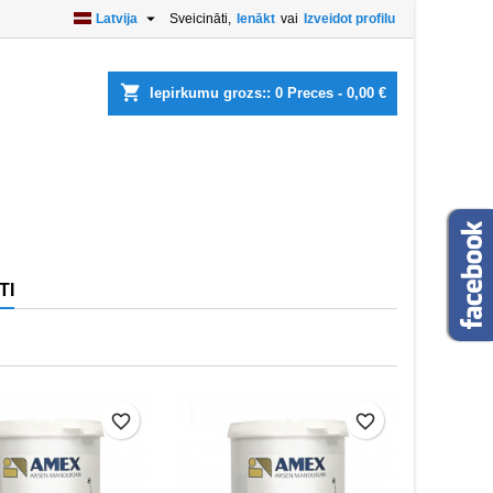

Latvija
Sveicināti,
Ienākt
vai
Izveidot profilu
×
×
×
×
shopping_cart
Iepirkumu grozs::
0
Preces - 0,00 €
)
t
t
TI
favorite_border
favorite_border