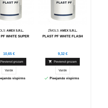
OLS:
AMEX S.R.L.
ZĪMOLS:
AMEX S.R.L.
 PF WHITE SUPER
PLAST PF WHITE FLASH
Cena
Cena
10,65 €
9,32 €

Pievienot grozam
Pievienot grozam
Vairāk
Vairāk

eejamās vispirms
Pieejamās vispirms