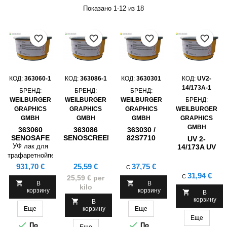
Показано 1-12 из 18
favorite_border
favorite_border
favorite_border
favorite_border
КОД:
363060-1
КОД:
363086-1
КОД:
3630301
КОД:
UV2-
14/173A-1
БРЕНД:
БРЕНД:
БРЕНД:
WEILBURGER
WEILBURGER
WEILBURGER
БРЕНД:
GRAPHICS
GRAPHICS
GRAPHICS
WEILBURGER
GMBH
GMBH
GMBH
GRAPHICS
GMBH
363060
363086
363030 /
SENOSAFE
SENOSCREEN
82S7710
UV 2-
UV SCREEN
UV RELIEF
SENOSCREEN
УФ лак для
14/173A UV
PRINTING
GLOSS
UV BASIC
GLOSS
трафаретнойпечати.
LACQUER
LACQUER
LACQUER
LAQUER
Может
Цена
Цена
Цена
931,70 €
25,59 €
37,75 €
С
BLACK 31°C
MT , 1KG
FOR EFFECT
FOR OPP
использоваться
Цена
31,94 €
С
25,59 € per
MASKING,
PIGMENTS
MATT
для


В
В
1KG
kilo
(ELASTIC)
корзину
корзину
термохромного

В
корзину
эффекта.

В
Еще
корзину
Еще
Цвет черный
Еще
держится при


По
По
Еще