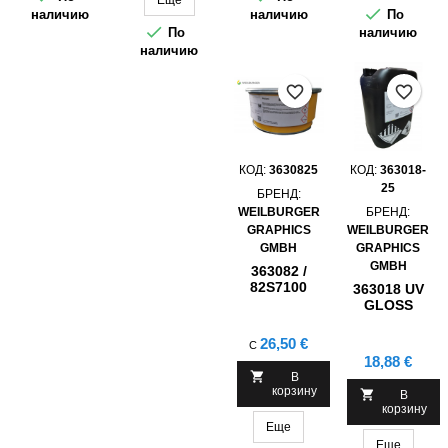
температуре

наличию
наличию
По
ниже 31 ° C,

По
наличию
при
наличию
повышении
температуры
favorite_border
favorite_border
выше 31°C
покрытие
становится
бесцветным.
КОД:
3630825
КОД:
363018-
25
БРЕНД:
WEILBURGER
БРЕНД:
GRAPHICS
WEILBURGER
GMBH
GRAPHICS
GMBH
363082 /
82S7100
363018 UV
SENOSCREEN
GLOSS
UV GLOSS
LAQUER ,
LACQUER
25KG
Цена
26,50 €
С
FOR OPP
Цена
18,88 €
MATT

В
корзину

В
корзину
Еще
Еще