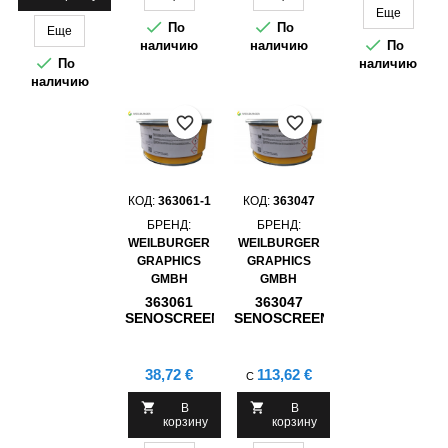
Еще


По
По
Еще

наличию
наличию
По

По
наличию
наличию
favorite_border
favorite_border
КОД:
363061-1
КОД:
363047
БРЕНД:
БРЕНД:
WEILBURGER
WEILBURGER
GRAPHICS
GRAPHICS
GMBH
GMBH
363061
363047
SENOSCREEN
SENOSCREEN
UV RELIEF
UV RELIEF
EFFECT
EFFECT
LACQUER
LACQUER
Цена
Цена
38,72 €
113,62 €
С
TEXTURED
LUMINESCENT
CRYSTAL


В
В
BALLS , 1KG
корзину
корзину