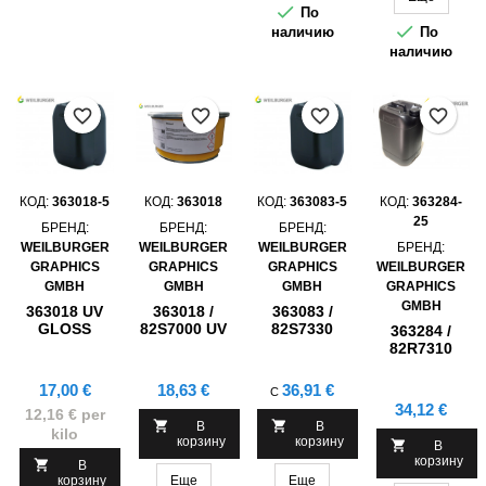

По

наличию
По
наличию
favorite_border
favorite_border
favorite_border
favorite_border
КОД:
363018-5
КОД:
363018
КОД:
363083-5
КОД:
363284-
25
БРЕНД:
БРЕНД:
БРЕНД:
WEILBURGER
WEILBURGER
WEILBURGER
БРЕНД:
GRAPHICS
GRAPHICS
GRAPHICS
WEILBURGER
GMBH
GMBH
GMBH
GRAPHICS
GMBH
363018 UV
363018 /
363083 /
GLOSS
82S7000 UV
82S7330
363284 /
LAQUER ,
GLOSS
SENOSCREEN
82R7310
5KG
LAQUER
UV RELIEF
SENOSCREEN
GLOSS
UV RELIEF
Цена
Цена
Цена
17,00 €
18,63 €
36,91 €
С
LACQUER
GLOSS
Цена
34,12 €
12,16 € per
FOR OPP
LACQUER


В
В
MATT
kilo
FOR OPP
корзину
корзину

В
MATT , 25KG
корзину

В
корзину
Еще
Еще