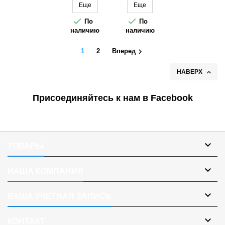
Еще
Еще


По
По
наличию
наличию

1
2
Вперед

НАВЕРХ
Присоединяйтесь к нам в Facebook

ТОВАРЫ

НАША КОМПАНИЯ

ВАША УЧЕТНАЯ ЗАПИСЬ

КОНТАКТ