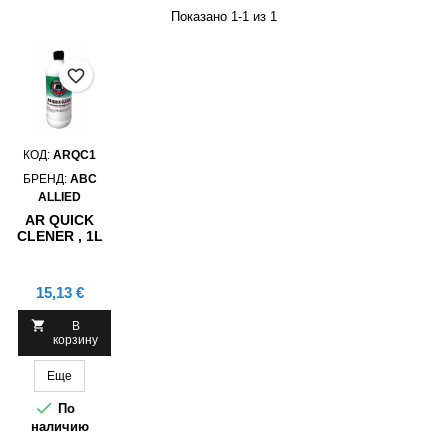
Показано 1-1 из 1
favorite_border
КОД:
ARQC1
БРЕНД:
ABC
ALLIED
AR QUICK
CLENER , 1L
Цена
15,13 €

В
корзину
Еще

По
наличию